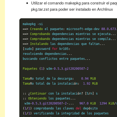
Utilizar el comando makepkg para construir el pa
pkg.tar.zst para poder ser instalado en Archlinux
makepkg 
-
==>
Creando
 el paquete
:
 microsoft
-
edge
-
dev 
88.0
.
673
==>
Comprobando
 dependencias mientras se ejecuta
...
==>
Comprobando
 dependencias mientras se compila
...
==>
Instalando
 las dependencias que faltan
...
[
sudo
]
 password 
for
 kr105
:
resolviendo dependencias
...
buscando conflictos entre paquetes
...
Paquetes
(
1
)
 w3m
-
0.5
.
3.git20200507
-
2
Tama
ñ
o total de la descarga
:
0.94
MiB
Tama
ñ
o total de la instalaci
ó
n
:
1.92
MiB
::
¿
Continuar
 con la instalaci
ó
n
?
[
S
/
n
]
::
Obteniendo
 los paquetes
...
 w3m
-
0.5
.
3.git20200507
-
2
-...
967.0
KiB
1294
KiB
/
(
1
/
1
)
 comprobando las claves 
del
 dep
ó
sito          
(
1
/
1
)
 verificando la integridad de los paquetes    