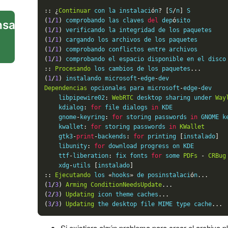
::
¿
Continuar
 con la instalaci
ó
n
?
[
S
/
n
]
(
1
/
1
)
 comprobando las claves 
del
 dep
ó
sito          
sajes de spam
(
1
/
1
)
 verificando la integridad de los paquetes    
(
1
/
1
)
 cargando los archivos de los paquetes        
(
1
/
1
)
 comprobando conflictos entre archivos        
(
1
/
1
)
 comprobando el espacio disponible en el disco
::
Procesando
 los cambios de los paquetes
...
(
1
/
1
)
 instalando microsoft
-
edge
-
dev                
Dependencias
 opcionales para microsoft
-
edge
-
dev

    libpipewire02
:
WebRTC
 desktop sharing under 
Way
    kdialog
:
for
 file dialogs 
in
 KDE

    gnome
-
keyring
:
for
 storing passwords 
in
 GNOME k
    kwallet
:
for
 storing passwords 
in
KWallet
    gtk3
-
print
-
backends
:
for
 printing 
[
instalado
]
    libunity
:
for
 download progress on KDE

    ttf
-
liberation
:
 fix fonts 
for
 some 
PDFs
-
CRBug
    xdg
-
utils 
[
instalado
]
::
Ejecutando
 los 
«
hooks
»
 de posinstalaci
ó
n
...
(
1
/
3
)
Arming
ConditionNeedsUpdate
...
(
2
/
3
)
Updating
 icon theme caches
...
(
3
/
3
)
Updating
 the desktop file MIME type cache
...
Si existiera algún problema para crear el archivo p