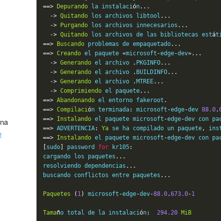
==>
Depurando
 la instalaci
ó
n
...
->
Quitando
 los archivos libtool
...
->
Purgando
 los archivos innecesarios
...
->
Quitando
 los archivos de las bibliotecas est
á
t
==>
Buscando
 problemas de empaquetado
...
==>
Creando
 el paquete 
«
microsoft
-
edge
-
dev
»...
->
Generando
 el archivo 
.
PKGINFO
...
->
Generando
 el archivo 
.
BUILDINFO
...
->
Generando
 el archivo 
.
MTREE
...
->
Comprimiendo
 el paquete
...
==>
Abandonando
 el entorno fakeroot
.
==>
Compilaci
ó
n terminada
:
 microsoft
-
edge
-
dev 
88.0
.
==>
Instalando
 el paquete microsoft
-
edge
-
dev con pa
una
==>
 ADVERTENCIA
:
Ya
 se ha compilado un paquete
,
 ins
e
==>
Instalando
 el paquete microsoft
-
edge
-
dev con pa
[
sudo
]
 password 
for
 kr105
:
cargando los paquetes
...
resolviendo dependencias
...
buscando conflictos entre paquetes
...
Paquetes
(
1
)
 microsoft
-
edge
-
dev
-
88.0
.
673.0
-
1
Tama
ñ
o total de la instalaci
ó
n
:
294.20
MiB