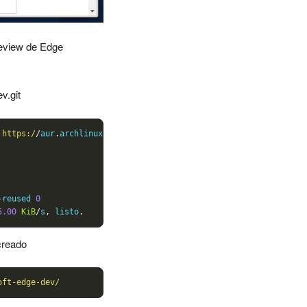
review de Edge
v.git
 https:/
/
aur
.
archlinux
.
org
/
microsoft
-
edge
-
dev
.
-
reused 
0
5.00
KiB
/
s
,
 listo
.
creado
oft-edge-dev/