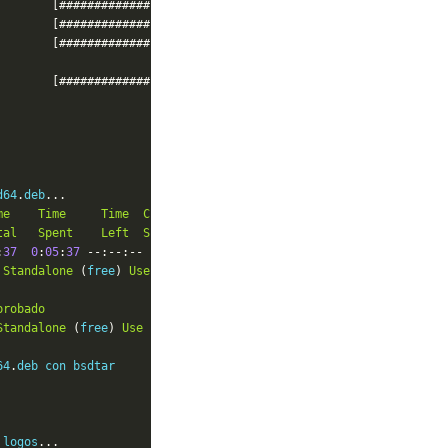
        
[###############################]
100
%
        
[###############################]
100
%
        
[###############################]
100
%
        
[###############################]
100
%
d64
.
deb
...
me
Time
Time
Current
tal
Spent
Left
Speed
:
37
0
:
05
:
37
--:--:--
413k
Standalone
(
free
)
Use
Terms
.
probado
Standalone
(
free
)
Use
Terms
.
pdf 
...
Aprobado
64
.
 logos
...