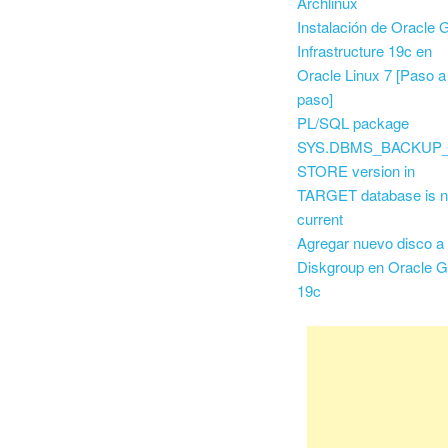
Archlinux
Instalación de Oracle G
Infrastructure 19c en
Oracle Linux 7 [Paso a
paso]
PL/SQL package
SYS.DBMS_BACKUP
STORE version in
TARGET database is n
current
Agregar nuevo disco a
Diskgroup en Oracle G
19c