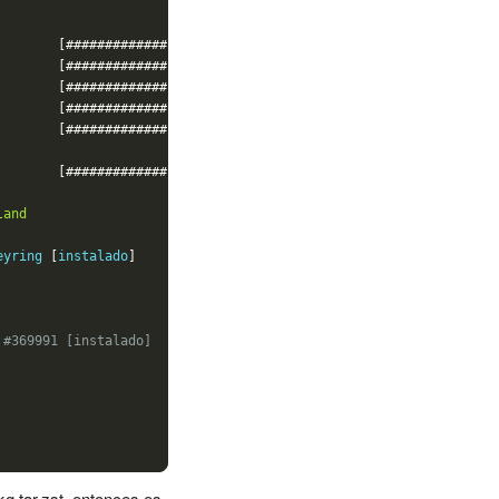
        
[###############################]
100
%
        
[###############################]
100
%
        
[###############################]
100
%
        
[###############################]
100
%
        
[###############################]
100
%
        
[###############################]
100
%
land
eyring 
[
instalado
]
#369991 [instalado]
kg.tar.zst, entonces es