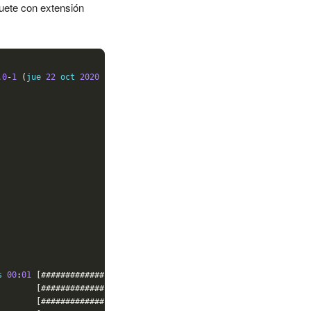
quete con extensión
.0
-
1
(
jue 
22
 oct 
2020
21
:
26
:
18
)
s 
00
:
01
[###############################]
100
%
        
[###############################]
100
%
        
[###############################]
100
%