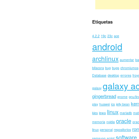
Etiquetas
4.2.2
19c
23c
ace
android
archlinux
aumentar
ba
bitacora
bug
bugs
chromiumos
Database
desktop
errores
froy
galaxy a
galaxy
gingerbread
gnome
gnu/lin
ker
play
huawei
ics
jelly bean
linux
kies
lewa
mariadb
mat
oracle
memoria
nvidia
orac
ro
linux
personal
repositorios
software
samsung
script