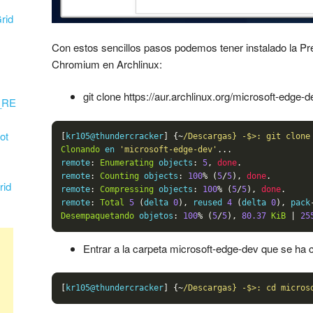
rid
Con estos sencillos pasos podemos tener instalado la P
Chromium en Archlinux:
git clone https://aur.archlinux.org/microsoft-edge-de
_RE
ot
[
kr105@thundercracker
]
{~
/Descargas} -$>: git clone
Clonando
 en 
'microsoft-edge-dev'
...
remote
:
Enumerating
 objects
:
5
,
done
.
remote
:
Counting
 objects
:
100
%
(
5
/
5
),
done
.
rid
remote
:
Compressing
 objects
:
100
%
(
5
/
5
),
done
.
remote
:
Total
5
(
delta 
0
),
 reused 
4
(
delta 
0
),
 pack
Desempaquetando
 objetos
:
100
%
(
5
/
5
),
80.37
KiB
|
25
Entrar a la carpeta microsoft-edge-dev que se ha 
[
kr105@thundercracker
]
{~
/Descargas} -$>: cd micros