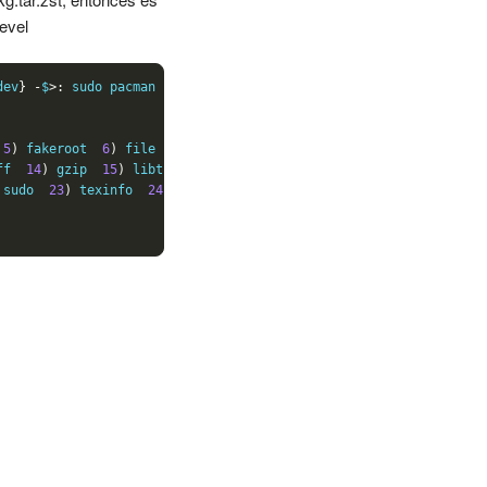
evel
dev
}
-
$
>:
 sudo pacman 
-
S 
base
-
 
5
)
 fakeroot  
6
)
 file  
7
)
 findutils  
8
)
 flex

ff  
14
)
 gzip  
15
)
 libtool  
16
)
 m4  
17
)
 make

 sudo  
23
)
 texinfo  
24
)
 which
