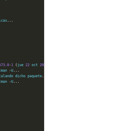
icas
...
673.0
-
1
(
jue 
22
 oct 
2020
21
:
32
:
42
)
cman 
-
U
...
talando dicho paquete
...
cman 
-
U
...