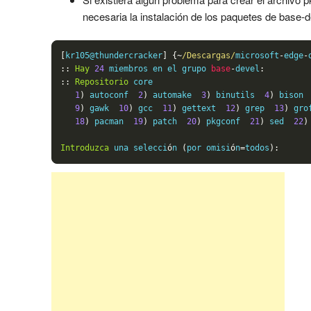
necesaria la instalación de los paquetes de base-d
[
kr105@thundercracker
]
{~
/Descargas/
microsoft
-
edge
-
::
Hay
24
 miembros en el grupo 
base
-
devel
:
::
Repositorio
 core

1
)
 autoconf  
2
)
 automake  
3
)
 binutils  
4
)
 bison 
9
)
 gawk  
10
)
 gcc  
11
)
 gettext  
12
)
 grep  
13
)
 gro
18
)
 pacman  
19
)
 patch  
20
)
 pkgconf  
21
)
 sed  
22
)
Introduzca
 una selecci
ó
n 
(
por omisi
ó
n
=
todos
):