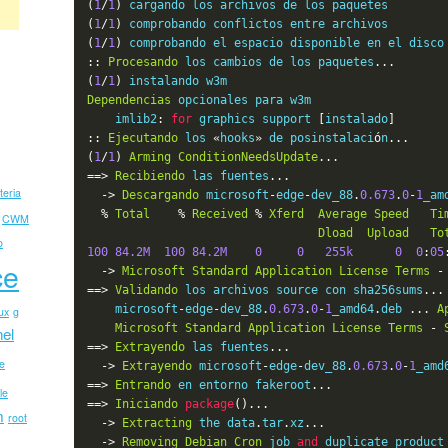
(
1
/
1
)
 cargando los archivos de los paquetes        
(
1
/
1
)
 comprobando conflictos entre archivos        
(
1
/
1
)
 comprobando el espacio disponible en el disco
::
Procesando
 los cambios de los paquetes
...
(
1
/
1
)
 instalando w3m                               
Dependencias
 opcionales para w3m

    imlib2
:
for
 graphics support 
[
instalado
]
::
Ejecutando
 los 
«
hooks
»
 de posinstalaci
ó
n
...
(
1
/
1
)
Arming
ConditionNeedsUpdate
...
==>
Recibiendo
 las fuentes
...
teria
->
Descargando
 microsoft
-
edge
-
dev_88
.
0.673
.
0
-
1
_am
%
Total
%
Received
%
Xferd
Average
Speed
Ti
CWM
Dload
Upload
To
o
100
84.2M
100
84.2M
0
0
255k
0
0
:
05
ce
->
Microsoft
Standard
Application
License
Terms
-
==>
Validando
 los archivos source con sha256sums
...
    microsoft
-
edge
-
dev_88
.
0.673
.
0
-
1
_amd64
.
deb 
...
A
ux
g
Microsoft
Standard
Application
License
Terms
-
nel
==>
Extrayendo
 las fuentes
...
e
->
Extrayendo
 microsoft
-
edge
-
dev_88
.
0.673
.
0
-
1
_amd
==>
Entrando
 en entorno fakeroot
...
le
==>
Iniciando
package
()...
m
root
->
Extracting
 the data
.
tar
.
xz
...
->
Removing
Debian
Cron
 job 
and
 duplicate product