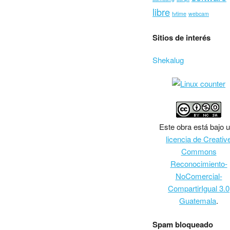
libre
tvtime
webcam
Sitios de interés
Shekalug
Este
obra
está bajo 
licencia de Creativ
Commons
Reconocimiento-
NoComercial-
CompartirIgual 3.0
Guatemala
.
Spam bloqueado