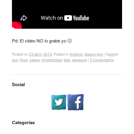
Pd: El video NO lo grabe yo 🙂
Posted on
23 abril, 2013
.
Posted in
Android
,
Galaxy Ace
|
Tagged
ace
,
froyo
,
galaxy
,
gingerbread
,
kies
,
samsung
|
3 Comentarios
Social
Categorías