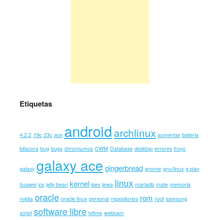
Etiquetas
android
archlinux
4.2.2
19c
23c
ace
aumentar
bateria
bitacora
bug
bugs
chromiumos
CWM
Database
desktop
errores
froyo
galaxy ace
gingerbread
galaxy
gnome
gnu/linux
g play
linux
kernel
huawei
ics
jelly bean
kies
lewa
mariadb
mate
memoria
oracle
rom
nvidia
oracle linux
personal
repositorios
root
samsung
software libre
script
tvtime
webcam