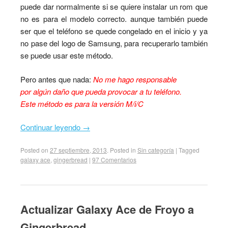
puede dar normalmente si se quiere instalar un rom que
no es para el modelo correcto. aunque también puede
ser que el teléfono se quede congelado en el inicio y ya
no pase del logo de Samsung, para recuperarlo también
se puede usar este método.
Pero antes que nada:
No me hago responsable
por algún daño que pueda provocar a tu teléfono.
Este método es para la versión M/i/C
Continuar leyendo
→
Posted on
27 septiembre, 2013
.
Posted in
Sin categoría
|
Tagged
galaxy ace
,
gingerbread
|
97 Comentarios
Actualizar Galaxy Ace de Froyo a
Gingerbread