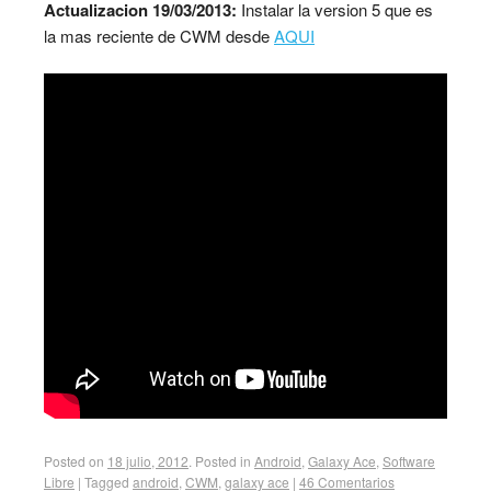
Actualizacion 19/03/2013:
Instalar la version 5 que es
la mas reciente de CWM desde
AQUI
Posted on
18 julio, 2012
.
Posted in
Android
,
Galaxy Ace
,
Software
Libre
|
Tagged
android
,
CWM
,
galaxy ace
|
46 Comentarios