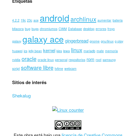
Etiquetas
android
archlinux
4.2.2
19c
23c
ace
aumentar
bateria
bitacora
bug
bugs
chromiumos
CWM
Database
desktop
errores
froyo
galaxy ace
gingerbread
galaxy
gnome
gnu/linux
g play
linux
kernel
huawei
ics
jelly bean
kies
lewa
mariadb
mate
memoria
oracle
rom
nvidia
oracle linux
personal
repositorios
root
samsung
software libre
script
tvtime
webcam
Sitios de interés
Shekalug
Este
obra
está bajo una
licencia de Creative Commons