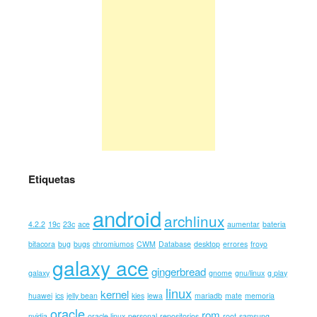
Etiquetas
android
archlinux
4.2.2
19c
23c
ace
aumentar
bateria
bitacora
bug
bugs
chromiumos
CWM
Database
desktop
errores
froyo
galaxy ace
gingerbread
galaxy
gnome
gnu/linux
g play
linux
kernel
huawei
ics
jelly bean
kies
lewa
mariadb
mate
memoria
oracle
rom
nvidia
oracle linux
personal
repositorios
root
samsung