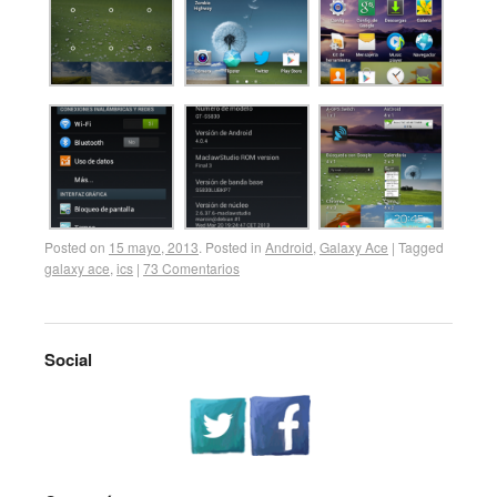
Posted on
15 mayo, 2013
.
Posted in
Android
,
Galaxy Ace
|
Tagged
galaxy ace
,
ics
|
73 Comentarios
Social