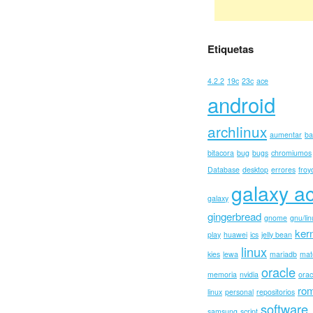
Etiquetas
4.2.2
19c
23c
ace
android
archlinux
aumentar
ba
bitacora
bug
bugs
chromiumos
Database
desktop
errores
froy
galaxy a
galaxy
gingerbread
gnome
gnu/lin
ker
play
huawei
ics
jelly bean
linux
kies
lewa
mariadb
mat
oracle
memoria
nvidia
orac
ro
linux
personal
repositorios
software
samsung
script