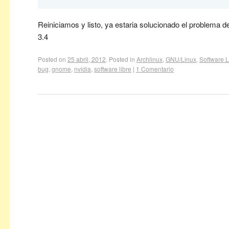
Reiniciamos y listo, ya estaria solucionado el problema
3.4
Posted on
25 abril, 2012
.
Posted in
Archlinux
,
GNU/Linux
,
Software L
bug
,
gnome
,
nvidia
,
software libre
|
1 Comentario