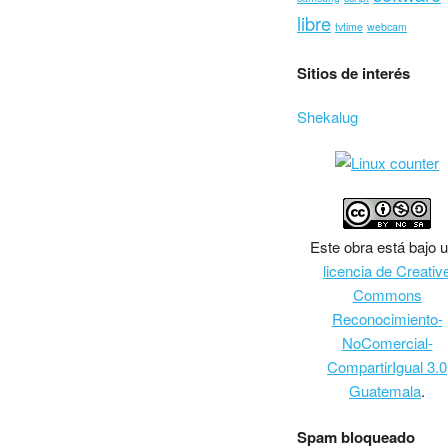
libre
tvtime
webcam
Sitios de interés
Shekalug
Este
obra
está bajo 
licencia de Creativ
Commons
Reconocimiento-
NoComercial-
CompartirIgual 3.0
Guatemala
.
Spam bloqueado