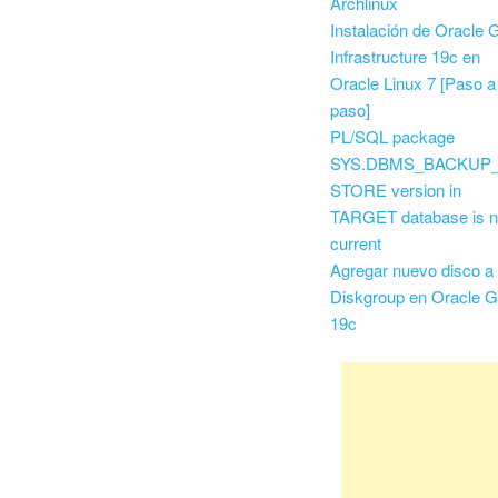
Archlinux
Instalación de Oracle G
Infrastructure 19c en
Oracle Linux 7 [Paso a
paso]
PL/SQL package
SYS.DBMS_BACKUP
STORE version in
TARGET database is n
current
Agregar nuevo disco a
Diskgroup en Oracle G
19c