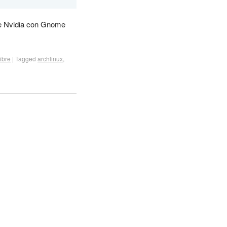
 de Nvidia con Gnome
ibre
|
Tagged
archlinux
,